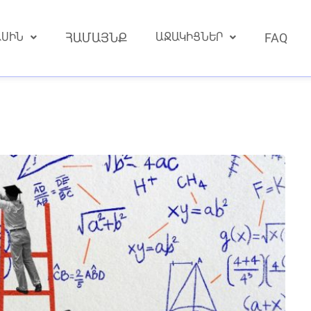
ԱՍԻՆ
ՀԱՄԱՅՆՔ
ԱՋԱԿԻՑՆԵՐ
FAQ
 Why Armenia Needs