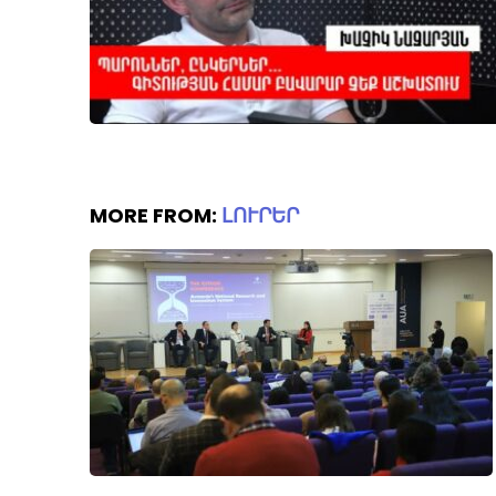
MORE FROM:
ԼՈՒՐԵՐ