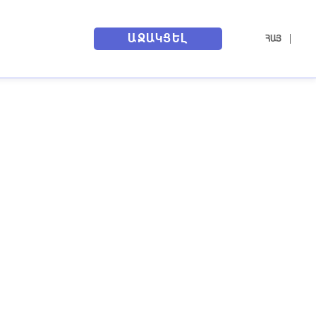
ԱՋԱԿՑԵԼ
ՀԱՅ