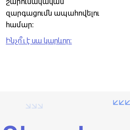
շարունակական
զարգացումն ապահովելու
համար։
Ինչո՞ւ է սա կարևոր։