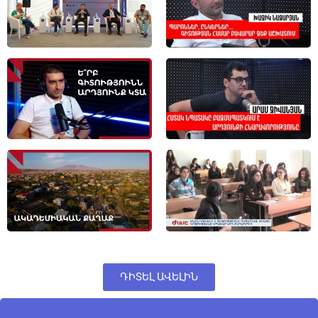
ԴԻՏԵԼ ԱՎԵԼԻՆ
ՀԱՅ
ENG