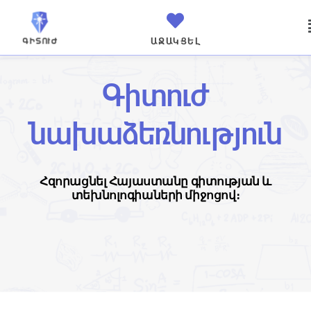
ԱՋԱԿՑԵԼ
Գիտուժ
նախաձեռնություն
Հզորացնել Հայաստանը գիտության և
տեխնոլոգիաների միջոցով։