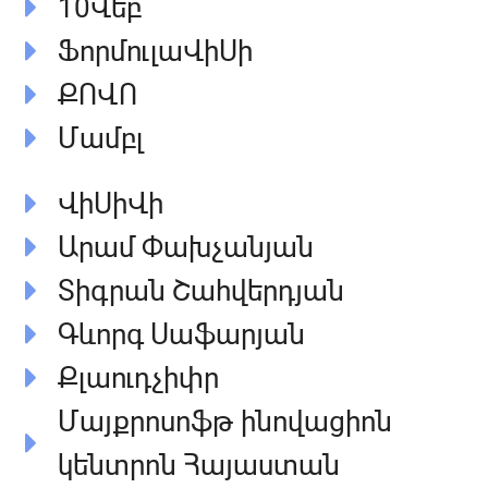
10Վեբ
ՖորմուլաՎիՍի
ՔՈՎՈ
Մամբլ
ՎիՍիՎի
Արամ Փախչանյան
Տիգրան Շահվերդյան
Գևորգ Սաֆարյան
Քլաուդչիփր
Մայքրոսոֆթ ինովացիոն
կենտրոն Հայաստան