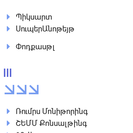
Պիկսարտ
ՍուպերԱնոթեյթ
Փոդքասթլ
III
Ռումրս Մոնիթորինգ
ՇԵՄՄ Քոնսալթինգ