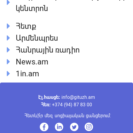
կենտրոն
Հետք
Արմենպրես
Հանրային ռադիո
News.am
1in.am
ՀԱՅ
ENG
Էլ.հասցե։
info@gituzh.am
Հեռ:
+374 (94) 87 83 00
Հետևի՛ր մեզ սոցիալական ցանցերում: