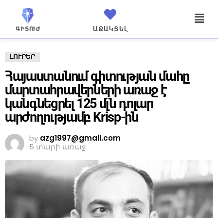
ԱՋԱԿՑԵԼ
ԼՈՒՐԵՐ
Հայաստանում գիտության մահը
մարտահրավերների առաջ է
կանգնեցրել 125 մլն դոլար
արժողությամբ Krisp-ին
by
azg1997@gmail.com
5 տարի առաջ