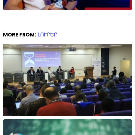
MORE FROM:
ԼՈՒՐԵՐ