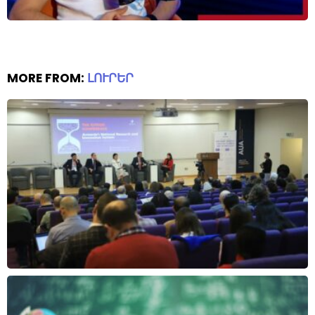
MORE FROM:
ԼՈՒՐԵՐ