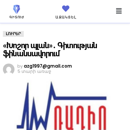
ԱՋԱԿՑԵԼ
ԼՈՒՐԵՐ
«Խոշոր պլան»․ Գիտության
ֆինանսավորում
by
azg1997@gmail.com
5 տարի առաջ