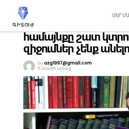
ԼՈՒՐԵՐ
ՄԵՐ Մ
Երկրի վիճակը կտրի
համայնքը շատ կտրո
զիջումներ չենք անելո
by
azg1997@gmail.com
5 տարի առաջ