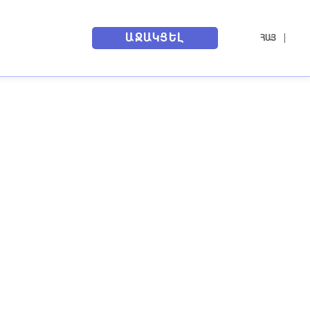
ԱՋԱԿՑԵԼ
ՀԱՅ