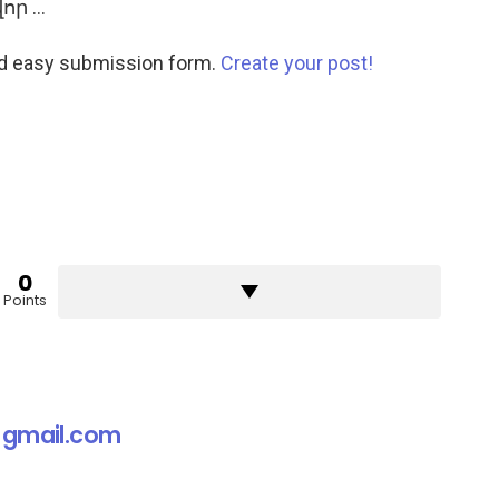
որ …
nd easy submission form.
Create your post!
0
Points
gmail.com