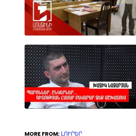
MORE FROM:
ԼՈՒՐԵՐ