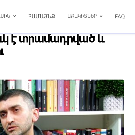
ԱՍԻՆ
ՀԱՄԱՅՆՔ
ԱՋԱԿԻՑՆԵՐ
FAQ
տիկական է․ ՏՏ
ւկ է տրամադրված և
ւ