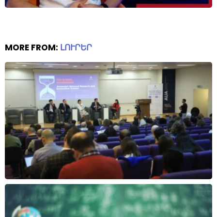
MORE FROM:
ԼՈՒՐԵՐ