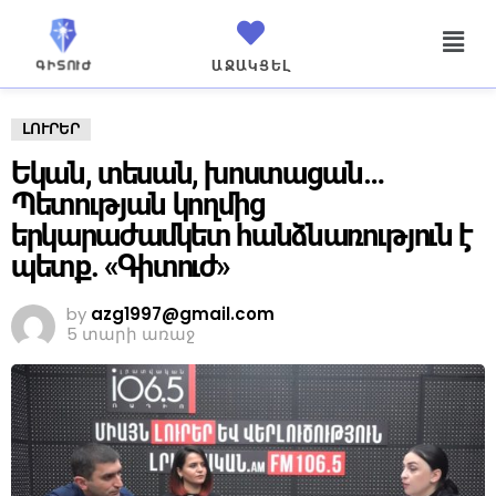
ԱՋԱԿՑԵԼ
ԼՈՒՐԵՐ
Եկան, տեսան, խոստացան…
Պետության կողմից
երկարաժամկետ հանձնառություն է
պետք. «Գիտուժ»
by
azg1997@gmail.com
5 տարի առաջ