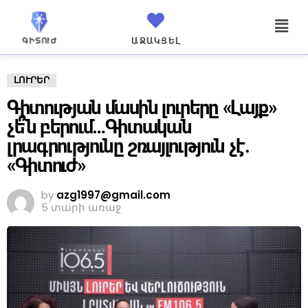
ԱՋԱԿՑԵԼ
ԼՈՒՐԵՐ
Գիտության մասին լուրերը «Լայք»
չե՞ն բերում…Գիտական
լրագրությունը շռայլություն չէ.
«Գիտուժ»
by
azg1997@gmail.com
5 տարի առաջ