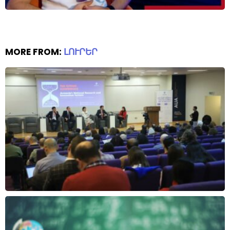
MORE FROM:
ԼՈՒՐԵՐ