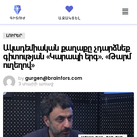
ԱՋԱԿՑԵԼ
ԼՈՒՐԵՐ
Ակադեմիական քաղաքը չդարձնեք
գիտության «Կարապի երգ». «Թարմ
ուղեղով»
by
gurgen@brainfors.com
3 տարի առաջ