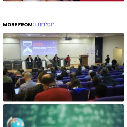
MORE FROM:
ԼՈՒՐԵՐ