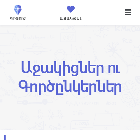
ԱՋԱԿՑԵԼ
Աջակիցներ ու
Գործընկերներ
I