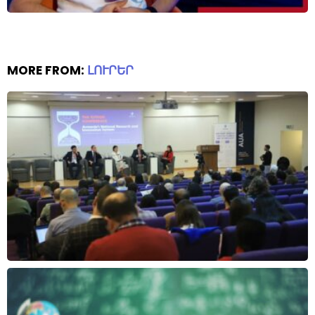
MORE FROM:
ԼՈՒՐԵՐ