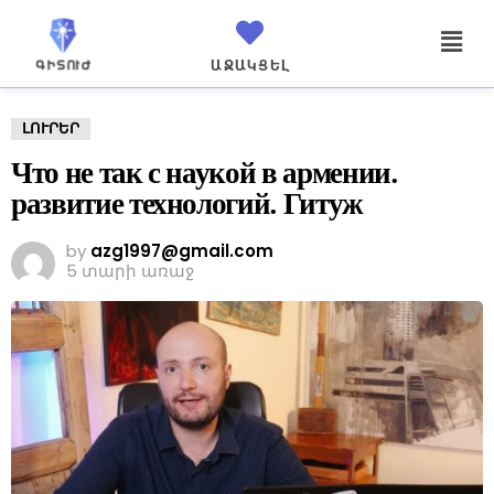
ԱՋԱԿՑԵԼ
ԼՈՒՐԵՐ
Что не так с наукой в армении.
развитие технологий. Гитуж
by
azg1997@gmail.com
5 տարի առաջ