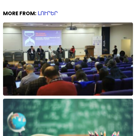
MORE FROM:
ԼՈՒՐԵՐ