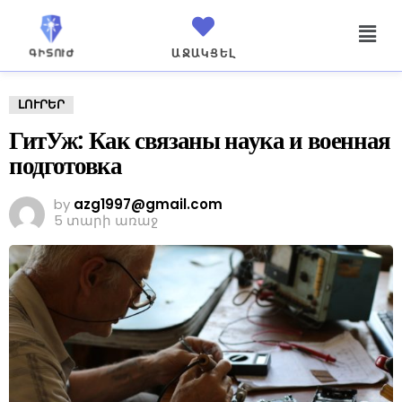
ԱՋԱԿՑԵԼ
ԼՈՒՐԵՐ
ГитУж: Как связаны наука и военная
подготовка
by
azg1997@gmail.com
5 տարի առաջ