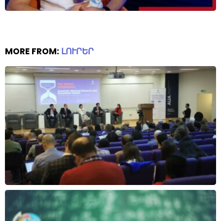
MORE FROM:
ԼՈՒՐԵՐ